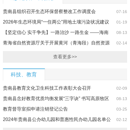
贵南县组织召开生态环保督察整改工作调度会
07-16
2026年生态环境局“一住两公”用地土壤污染状况建议
01-19
调查表汇总
【坚定信心 实干争先】一路治沙 一路生金 ——海南
08-13
州贵南县做…
青海省自然资源厅关于开展黄河（青海段）自然资源
02-14
确权首次登记…
查看更多>>
科技、教育
贵南县教育文化卫生科技工作表彰大会召开
02-09
贵南县念好教育优质均衡发展“三字诀” 书写高原牧区
08-13
教育振兴…
教育督导室拟申请注销登记公告
03-25
2024年贵南县公办幼儿园和普惠性民办幼儿园名单公
02-12
示02