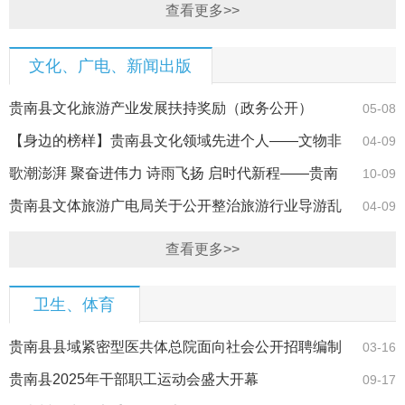
查看更多>>
文化、广电、新闻出版
贵南县文化旅游产业发展扶持奖励（政务公开）
05-08
【身边的榜样】贵南县文化领域先进个人——文物非
04-09
遗科科长 唐军
歌潮澎湃 聚奋进伟力 诗雨飞扬 启时代新程——贵南
10-09
县举办纪念…
贵南县文体旅游广电局关于公开整治旅游行业导游乱
04-09
象、强制消费…
查看更多>>
卫生、体育
贵南县县域紧密型医共体总院面向社会公开招聘编制
03-16
外工作人员的…
贵南县2025年干部职工运动会盛大开幕
09-17