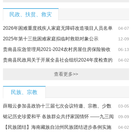
民政、扶贫、救灾
2026年困难重度残疾人家庭无障碍改造项目人员名单
04-07
公示.pdf
2025年第十三批困难家庭拟临时救助对象公示
12-09
贵南县应急管理局2021-2024农村房屋住房保险验收
06-13
结果名单公示
贵南县民政局关于开展全县社会组织2024年度检查的
04-02
通知
查看更多>>
民族、宗教
薛顺云参加县政协十三届七次会议特邀、宗教、少数
03-05
民族届分组讨论
铭记历史珍爱和平 各族群众共抒家国情怀 ——九三阅
09-09
兵在我县各…
【民族团结】海南藏族自治州民族团结进步条例实施
04-02