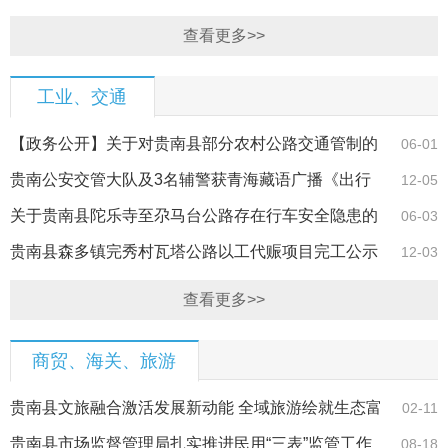
话的公示
查看更多>>
工业、交通
【政务公开】关于对贵南县部分农村公路交通管制的
06-01
通告
贵南公安交管大队及3名辅警获青海藏语广播《出行
12-05
指南》宣传工…
关于贵南县陀乐寺至尕马台公路存在行车安全隐患的
06-03
告知书
贵南县森多镇完秀村瓦塔公路以工代赈项目完工公示
12-03
查看更多>>
商贸、海关、旅游
贵南县文旅融合激活发展新动能 全域旅游绘就生态富
02-11
民新画卷
贵南县市场监督管理局扎实推进民用“三表”监管工作
08-18