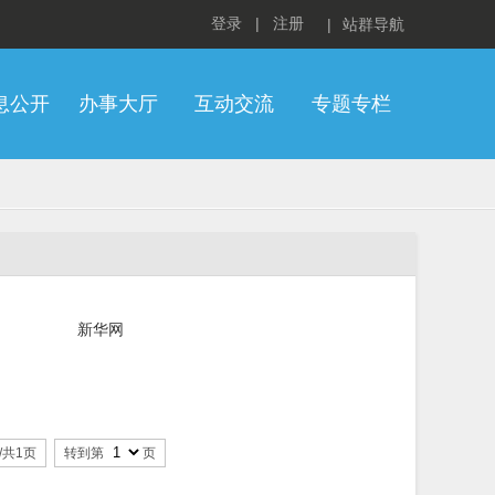
登录
|
注册
|
站群导航
息公开
办事大厅
互动交流
专题专栏
新华网
/共1页
转到第
页