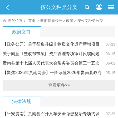
按公文种类分类
您的位置：
首页
>
政府信息公开
>
政策
>
按公文种类分类
政府文件
【政务公开】关于征集县级非物质文化遗产新增项目
07-29
及县级传承人…
关于同意《整改帮扶项目资产管理专项审计反馈问题
06-15
自查数据的请…
贵南县第十七届人民代表大会常务委员会第三十五次
06-02
会议关于批准…
【聚焦2026年贵南两会】一图读懂2026年贵南县政府
05-15
工作报告
查看更多>>
法律法规
【平安贵南】贵南县召开叉车安全隐患整治专项约谈
07-29