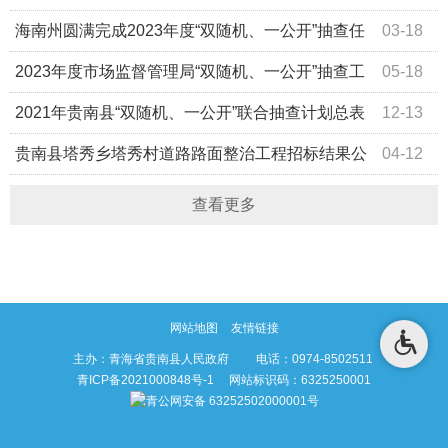
开”消防监督抽查计划
海南州圆满完成2023年度“双随机、一公开”抽查任
03-18
务
2023年度市场监督管理局“双随机、一公开”抽查工
05-18
作计划公开
2021年贵南县“双随机、一公开”联合抽查计划总表
12-13
贵南县塔秀乡塔秀村道路路面整治工程招标结果公
04-12
示
查看更多
网站地图
友情链接
主办：青海省贵南县人民政府 电话：0974-8502511
青ICP备2021000848号-1
网站标识码：6325250001
青公网安备 63252502000001号