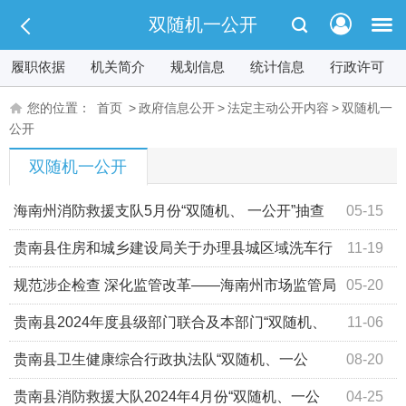
双随机一公开
履职依据
机关简介
规划信息
统计信息
行政许可
您的位置：
首页
>
政府信息公开
>
法定主动公开内容
>
双随机一
公开
双随机一公开
海南州消防救援支队5月份“双随机、 一公开”抽查
05-15
计划公示！
贵南县住房和城乡建设局关于办理县城区域洗车行
11-19
业排水许可证的通知
规范涉企检查 深化监管改革——海南州市场监管局
05-20
印发2025年“双随机、一公开”抽查计划
贵南县2024年度县级部门联合及本部门“双随机、
11-06
一公开”抽查计划
贵南县卫生健康综合行政执法队“双随机、一公
08-20
开”监督抽查工作公示（医疗机构）
​​贵南县消防救援大队2024年4月份“双随机、一公
04-25