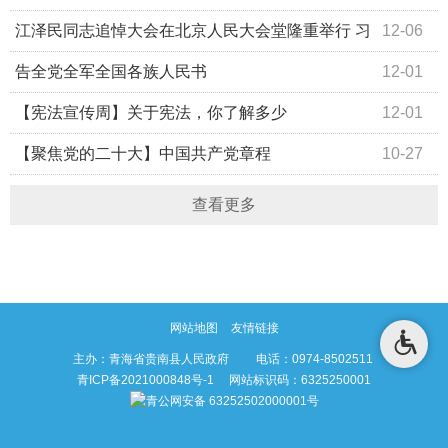
得一次新冠
江泽民同志追悼大会在北京人民大会堂隆重举行 习
12-06
近平致悼词
告全党全军全国各族人民书
12-01
【宪法宣传周】关于宪法，你了解多少
12-01
【聚焦党的二十大】中国共产党章程
10-27
查看更多
网站地图
友情链接
主办：青海省贵南县人民政府 电话：0974-8502511
青ICP备2021000848号-1
网站标识码：6325250001
青公网安备 63252502000001号