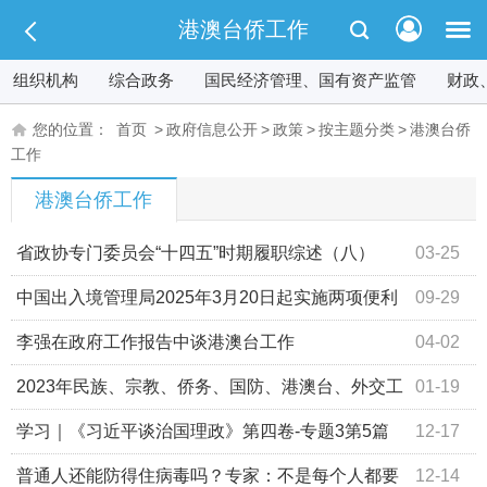
港澳台侨工作
组织机构
综合政务
国民经济管理、国有资产监管
财政
您的位置：
首页
>
政府信息公开
>
政策
>
按主题分类
>
港澳台侨
工作
港澳台侨工作
省政协专门委员会“十四五”时期履职综述（八）
03-25
——聚焦港澳 聚力开放 为现代化新青海建设贡献智慧和力
中国出入境管理局2025年3月20日起实施两项便利
09-29
量
港澳台居民在内地（大陆）生活发展新举措
李强在政府工作报告中谈港澳台工作
04-02
2023年民族、宗教、侨务、国防、港澳台、外交工
01-19
作这样干
学习｜《习近平谈治国理政》第四卷-专题3第5篇
12-17
普通人还能防得住病毒吗？专家：不是每个人都要
12-14