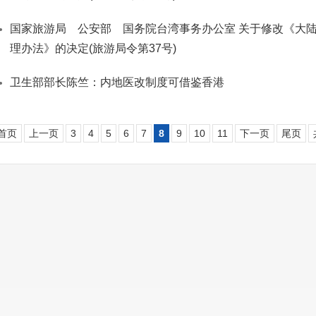
国家旅游局 公安部 国务院台湾事务办公室 关于修改《大
理办法》的决定(旅游局令第37号)
卫生部部长陈竺：内地医改制度可借鉴香港
首页
上一页
3
4
5
6
7
8
9
10
11
下一页
尾页