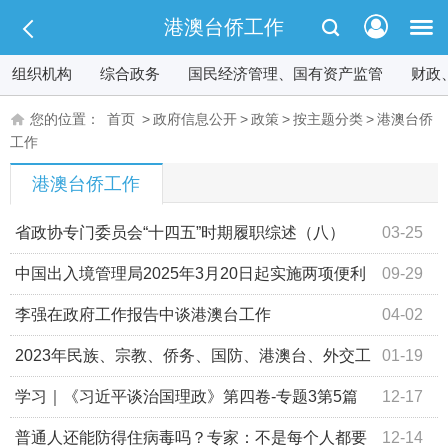
港澳台侨工作
组织机构
综合政务
国民经济管理、国有资产监管
财政
您的位置：
首页
>
政府信息公开
>
政策
>
按主题分类
>
港澳台侨
工作
港澳台侨工作
省政协专门委员会“十四五”时期履职综述（八）
03-25
——聚焦港澳 聚力开放 为现代化新青海建设贡献智慧和力
中国出入境管理局2025年3月20日起实施两项便利
09-29
量
港澳台居民在内地（大陆）生活发展新举措
李强在政府工作报告中谈港澳台工作
04-02
2023年民族、宗教、侨务、国防、港澳台、外交工
01-19
作这样干
学习｜《习近平谈治国理政》第四卷-专题3第5篇
12-17
普通人还能防得住病毒吗？专家：不是每个人都要
12-14