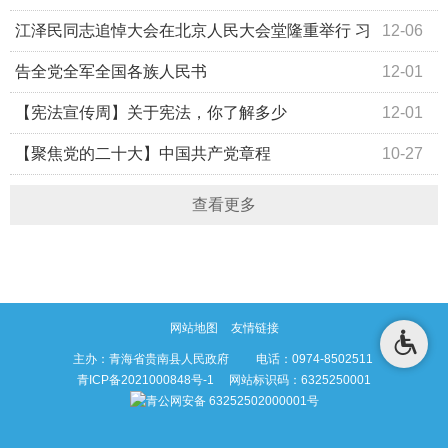
得一次新冠
江泽民同志追悼大会在北京人民大会堂隆重举行 习
12-06
近平致悼词
告全党全军全国各族人民书
12-01
【宪法宣传周】关于宪法，你了解多少
12-01
【聚焦党的二十大】中国共产党章程
10-27
查看更多
网站地图
友情链接
主办：青海省贵南县人民政府 电话：0974-8502511
青ICP备2021000848号-1
网站标识码：6325250001
青公网安备 63252502000001号