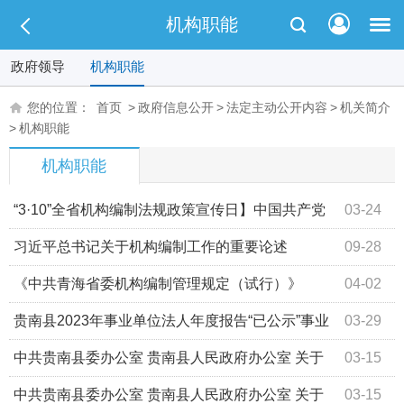
机构职能
政府领导
机构职能
您的位置：
首页
>
政府信息公开
>
法定主动公开内容
>
机关简介
>
机构职能
机构职能
“3·10”全省机构编制法规政策宣传日】中国共产党
03-24
机构编制条例，你了解多少？
习近平总书记关于机构编制工作的重要论述
09-28
《中共青海省委机构编制管理规定（试行）》
04-02
贵南县2023年事业单位法人年度报告“已公示”事业
03-29
单位(及表格）
中共贵南县委办公室 贵南县人民政府办公室 关于
03-15
印发《贵南县卫生健康局职能配置内设机构和人员编制规
中共贵南县委办公室 贵南县人民政府办公室 关于
03-15