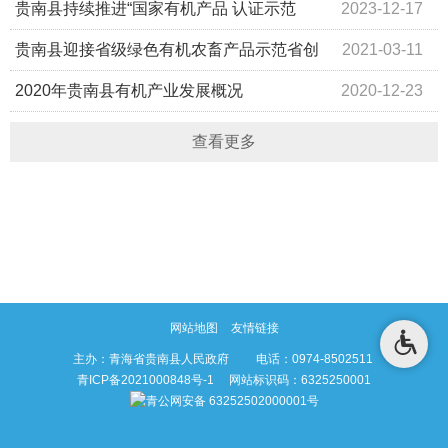
范区
贵南县持续推进“国家有机产品 认证示范
2023-12-17
区”工作
贵南县迎接省级绿色有机农畜产品示范省创
2021-03-11
建考核工作
2020年贵南县有机产业发展概况
2020-12-23
查看更多
网站地图
友情链接
主办：青海省贵南县人民政府 电话：0974-8502511
青ICP备2021000848号-1
网站标识码：6325250001
青公网安备 63252502000001号