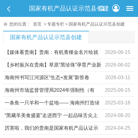
国家有机产品认证示范县创建
您的位置：
首页
>
专题专栏
>
国家有机产品认证示范县创建
国家有机产品认证示范县创建
【媒体看贵南】贵南：有机青稞金名片绘就
2026-06-15
高原新图景
【乡村振兴在贵南】草原“黑珍珠”孕育产业新
2026-06-02
希望
海南州书写江河源区“生态+发展”新答卷
2026-03-11
海南州市场监督管理局2024年强制性（有
2025-09-15
机）认证产品及工业产品质量监督抽查结果公示
一条鱼一只羊和一个盆地—— 海南州打造绿
2025-03-18
色有机农畜产品输出地建设掠影
“黑藏羊美食盛宴”走进西宁 一起品味舌尖上
2024-08-20
的贵南
厉害啦，我们的贵南是国家有机产品认证示
2024-04-25