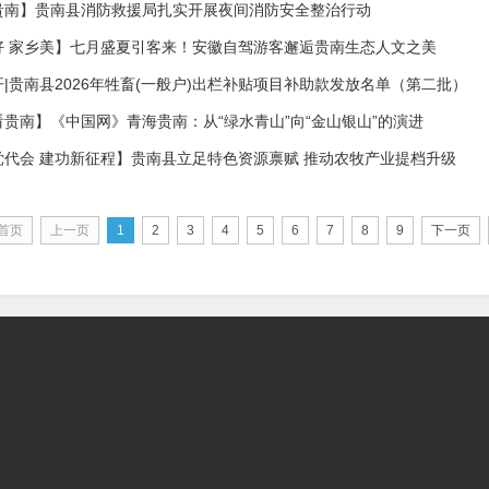
贵南】贵南县消防救援局扎实开展夜间消防安全整治行动
好 家乡美】七月盛夏引客来！安徽自驾游客邂逅贵南生态人文之美
|贵南县2026年牲畜(一般户)出栏补贴项目补助款发放名单（第二批）
贵南】《中国网》青海贵南：从“绿水青山”向“金山银山”的演进
党代会 建功新征程】贵南县立足特色资源禀赋 推动农牧产业提档升级
首页
上一页
1
2
3
4
5
6
7
8
9
下一页