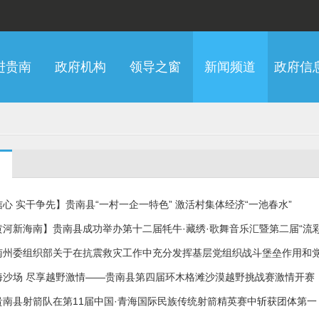
进贵南
政府机构
领导之窗
新闻频道
政府信
心 实干争先】贵南县“一村一企一特色” 激活村集体经济“一池春水”
黄河新海南】贵南县成功举办第十二届牦牛·藏绣·歌舞音乐汇暨第二届“流
南州委组织部关于在抗震救灾工作中充分发挥基层党组织战斗堡垒作用和
海沙场 尽享越野激情——贵南县第四届环木格滩沙漠越野挑战赛激情开赛
贵南县射箭队在第11届中国·青海国际民族传统射箭精英赛中斩获团体第一