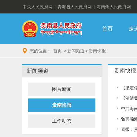
中央人民政府网
|
青海省人民政府网
|
海南州人民政府网
首页
走
您的位置：
首页
>
新闻频道
>
贵南快报
贵南快报
新闻频道
【坚定信
图片新闻
【清清
贵南快报
中共海
驰骋瀚
工作动态
喜报：