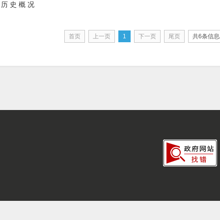
 历 史 概 况
首页
上一页
1
下一页
尾页
共6条信息