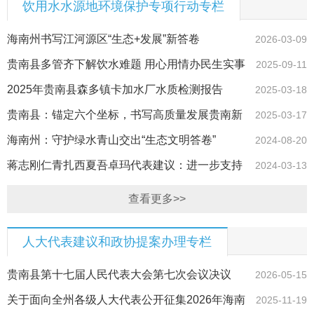
饮用水水源地环境保护专项行动专栏
海南州书写江河源区“生态+发展”新答卷
2026-03-09
贵南县多管齐下解饮水难题 用心用情办民生实事
2025-09-11
2025年贵南县森多镇卡加水厂水质检测报告
2025-03-18
（第一季度）
贵南县：锚定六个坐标，书写高质量发展贵南新
2025-03-17
答卷
海南州：守护绿水青山交出“生态文明答卷”
2024-08-20
蒋志刚仁青扎西夏吾卓玛代表建议：进一步支持
2024-03-13
青海省农村牧区饮水安全保障
查看更多>>
人大代表建议和政协提案办理专栏
贵南县第十七届人民代表大会第七次会议决议
2026-05-15
关于面向全州各级人大代表公开征集2026年海南
2025-11-19