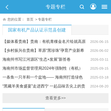
专题专栏
您的位置：
首页
>
专题专栏
国家有机产品认证示范县创建
【媒体看贵南】贵南：有机青稞金名片绘就高原
2026-06-15
新图景
【乡村振兴在贵南】草原“黑珍珠”孕育产业新希
2026-06-02
望
海南州书写江河源区“生态+发展”新答卷
2026-03-11
海南州市场监督管理局2024年强制性（有机）
2025-09-15
认证产品及工业产品质量监督抽查结果公示
一条鱼一只羊和一个盆地—— 海南州打造绿色
2025-03-18
有机农畜产品输出地建设掠影
“黑藏羊美食盛宴”走进西宁 一起品味舌尖上的贵
2024-08-20
南
查看更多>>