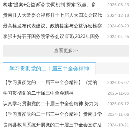
州民生实事项目建议的公告
构建“提案+公益诉讼”协同机制 探索“双赢、多
2025-05-23
赢、共赢”新路径
贵南县人大常委会视察县十七届人大四次会议代
2024-12-18
表建议、意见办理情况和2024年民生实事项目实施情况
最高检发布代表建议、政协提案与公益诉讼检察
2024-08-20
建议衔接转化工作机制典型案例
李强主持召开国务院常务会议 听取2023年国务
2024-04-25
院部门办理全国人大代表建议和全国政协提案工作情况汇报
查看更多>>
等
学习贯彻党的二十届三中全会精神
【学习贯彻党的二十届三中全会精神】《党的二
2026-05-07
十届三中全会〈决定〉学习辅导百问》有声书
学习贯彻党的二十届三中全会精神
2025-11-05
认真学习贯彻党的二十届三中全会精神 努力为
2025-05-12
加快推进人与自然和谐共生的现代化贡献力量
【学习贯彻党的二十届三中全会精神】贵南县学
2024-11-06
习贯彻党的二十届三中全会精神集中轮训班暨2024年全县文
贵南县教育系统开展党的二十届三中全会宣讲活
2024-10-21