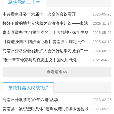
聚焦党的二十大
中共贵南县委十六届十一次全体会议召开
2026-05-20
接好下放的地方立法权之青海海南州篇——良法
2025-11-24
善治赋能海南州经济社会高质量发展
贵南县举办“学习贯彻党的二十大精神 · 铸牢中华
2025-05-29
民族共同体意识”庆“六一”才艺展演暨第八届中小学“未来之星
【奋进强国路 阔步新征程】贵南县：锚定六个
2025-03-19
杯”校…
坐标，书写高质量发展贵南新答卷
海南州委常委会召开扩大会议传达学习党的二十
2024-08-20
届三中全会精神
“老一辈革命家与马克思主义中国化时代化——
2024-04-25
学习贯彻党的二十大精神”理论研讨会综述
查看更多>>
坚决打赢人民战“役”
海南州开展禁毒宣传“六进”活动
2026-02-27
贵南县：紧密型医共体 “连珠成链” 持续织密县域
2025-09-03