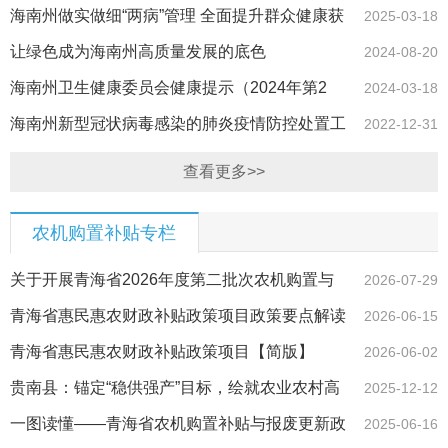
健康保障网
海南州做实做细“两病”管理 全面提升群众健康获
2025-03-18
得感 …
让绿色成为海南州高质量发展的底色
2024-08-20
海南州卫生健康委员会健康提示（2024年第2
2024-03-18
期）
海南州新型冠状病毒感染的肺炎疫情防控处置工
2022-12-31
作指挥部办公室关于开展第二剂次加强免疫（第四针）的温
查看更多>>
馨提示 （2022年…
农机购置补贴专栏
关于开展青海省2026年度第二批次农机购置与
2026-07-29
应用补贴投档产品审核工作的通知
青海省惠民惠农财政补贴政策项目政策要点解读
2026-06-15
（农机购置与应用补贴）
青海省惠民惠农财政补贴政策项目【简版】
2026-06-02
贵南县：锚定“稳供强产”目标，绘就农业农村高
2025-12-12
质量发展新图景
一图读懂——青海省农机购置补贴与报废更新政
2025-06-16