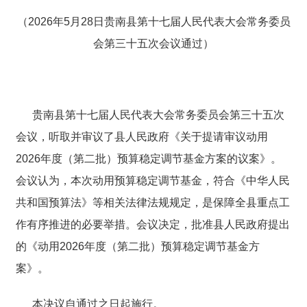
（
202
6
年
5
月
28
日
贵南
县第十
七
届
人民代表大会常务委员
会
第
三十五
次会议通过）
贵南县第十七届人民代表大会常务委员会第
三十五
次
会议
，
听取
并
审议了县人民政府《关于
提请审议动用
2026
年度（第二批）预算稳定调节基金方案的
议案》。
会议认为，本次动用预算稳定调节基金
，
符合《中华人民
共和国预算法》等相关法律法规规定，是保障全县重点工
作有序推进的必要举措。
会议决定，批准县人民政府
提出
的《动用
2026
年度（第二批）预算稳定调节基金方
案》
。
本决议自通过之日起施行。