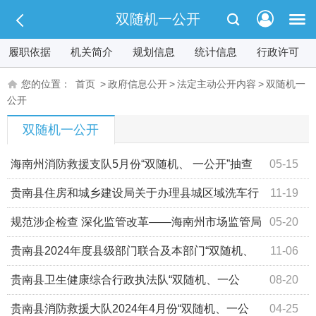
双随机一公开
履职依据
机关简介
规划信息
统计信息
行政许可
您的位置：
首页
>
政府信息公开
>
法定主动公开内容
>
双随机一
公开
双随机一公开
海南州消防救援支队5月份“双随机、 一公开”抽查
05-15
计划公示！
贵南县住房和城乡建设局关于办理县城区域洗车行
11-19
业排水许可证的通知
规范涉企检查 深化监管改革——海南州市场监管局
05-20
印发2025年“双随机、一公开”抽查计划
贵南县2024年度县级部门联合及本部门“双随机、
11-06
一公开”抽查计划
贵南县卫生健康综合行政执法队“双随机、一公
08-20
开”监督抽查工作公示（医疗机构）
​​贵南县消防救援大队2024年4月份“双随机、一公
04-25