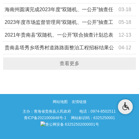
开”消防监督抽查计划
海南州圆满完成2023年度“双随机、一公开”抽查任
03-18
务
2023年度市场监督管理局“双随机、一公开”抽查工
05-18
作计划公开
2021年贵南县“双随机、一公开”联合抽查计划总表
12-13
贵南县塔秀乡塔秀村道路路面整治工程招标结果公
04-12
示
查看更多
网站地图
友情链接
主办：青海省贵南县人民政府 电话：0974-8502511
青ICP备2021000848号-1
网站标识码：6325250001
青公网安备 63252502000001号