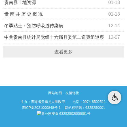
开展加油机作弊专项行动
贵南县土地资源
01-18
贵 南 县 历 史 概 况
01-18
冬季贴士：预防呼吸道传染病
12-14
中共贵南县统计局党组十六届县委第二巡察组巡察
12-07
反馈意见整改情况
查看更多
网站地图
友情链接
主办：青海省贵南县人民政府 电话：0974-8502511
青ICP备2021000848号-1
网站标识码：6325250001
青公网安备 63252502000001号