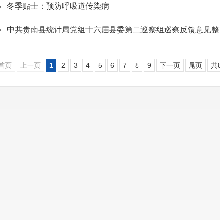
冬季贴士：预防呼吸道传染病
中共贵南县统计局党组十六届县委第二巡察组巡察反馈意见整
首页
上一页
1
2
3
4
5
6
7
8
9
下一页
尾页
共