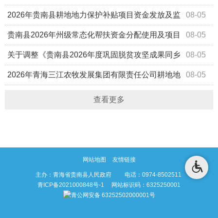
2026年贵南县耕地地力保护补贴项目资金发放及监
08-05
督电话的公示
贵南县2026年州级常态化帮扶资金分配使用及项目
08-05
实施方案
关于调整《贵南县2026年度巩固脱贫攻坚成果同乡
08-05
村振兴有效衔接（常态化帮扶资金）项目库》的公示
2026年青海三江农牧发展集团有限责任公司耕地地
08-05
力保护补贴发放的公示
查看更多
网站地图
友情链接
主办：青海省贵南县人民政府 电话：0974-8502511
青ICP备2021000848号-1
网站标识码：6325250001
青公网安备 63252502000001号