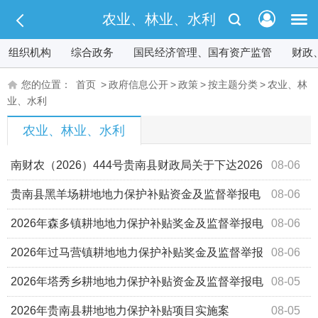
农业、林业、水利
组织机构
综合政务
国民经济管理、国有资产监管
财政
您的位置：
首页
>
政府信息公开
>
政策
>
按主题分类
>
农业、林
业、水利
农业、林业、水利
南财农（2026）444号贵南县财政局关于下达2026
08-06
年州级财政衔接推进乡村振兴补助资金（财政常态化帮扶资
贵南县黑羊场耕地地力保护补贴资金及监督举报电
08-06
金）的通知
话的公示
2026年森多镇耕地地力保护补贴奖金及监督举报电
08-06
话的公示
2026年过马营镇耕地地力保护补贴奖金及监督举报
08-06
电话的公示
2026年塔秀乡耕地地力保护补贴资金及监督举报电
08-05
话的公示
2026年贵南县耕地地力保护补贴项目实施案
08-05