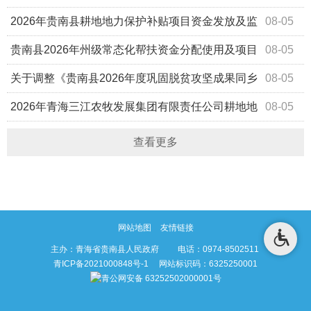
2026年贵南县耕地地力保护补贴项目资金发放及监
08-05
督电话的公示
贵南县2026年州级常态化帮扶资金分配使用及项目
08-05
实施方案
关于调整《贵南县2026年度巩固脱贫攻坚成果同乡
08-05
村振兴有效衔接（常态化帮扶资金）项目库》的公示
2026年青海三江农牧发展集团有限责任公司耕地地
08-05
力保护补贴发放的公示
查看更多
网站地图
友情链接
主办：青海省贵南县人民政府 电话：0974-8502511
青ICP备2021000848号-1
网站标识码：6325250001
青公网安备 63252502000001号