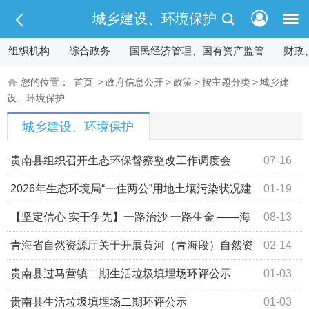
城乡建设、环境保护
组织机构
综合政务
国民经济管理、国有资产监管
财政
您的位置：
首页
>
政府信息公开
>
政策
>
按主题分类
>
城乡建
设、环境保护
城乡建设、环境保护
贵南县组织召开生态环保督察整改工作调度会
07-16
2026年生态环境局“一住两公”用地土壤污染状况建
01-19
议调查表汇总
【坚定信心 实干争先】一路治沙 一路生金 ——海
08-13
南州贵南县做好“沙文章”的探索实践
青海省自然资源厅关于开展黄河（青海段）自然资
02-14
源确权首次登记公告
贵南县过马营镇二期生活垃圾填埋场环评公示
01-03
贵南县生活垃圾填埋场二期环评公示
01-03