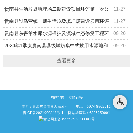
贵南县生活垃圾填埋场二期建设项目环评第一次公
11-27
示
贵南县过马营镇二期生活垃圾填埋场建设项目环评
11-27
第一次公示
贵南县东吾羊水库水源保护及流域生态修复工程环
09-20
境影响报告书公众参与第一次公示
2024年1季度贵南县县级城镇集中式饮用水源地和
09-20
地表水水质状况政府网站公示
查看更多
网站地图
友情链接
主办：青海省贵南县人民政府 电话：0974-8502511
青ICP备2021000848号-1
网站标识码：6325250001
青公网安备 63252502000001号