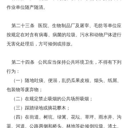
作业单位随产随清。
第二十三条 医院、生物制品厂及屠宰、毛纺等单位应
按规定在对含有病毒、病菌的垃圾、污水和动物尸体进行
无害化处理后，方可倾倒或排放。
第二十四条 公民应当保持公共环境卫生，不得有下列
行为：
（一）随地吐痰、便溺，乱扔瓜果皮核、烟头、纸屑、
包装物等废弃物；
（二）在规定禁止吸烟的公共场所吸烟；
（三）踩踏绿地或摘花攀木；
（四）在街道、树坑、绿篱、花坛、草坪、雨水井、沟
渠、河道、公路两侧和桥头、林地等处倾倒垃圾、渣土、