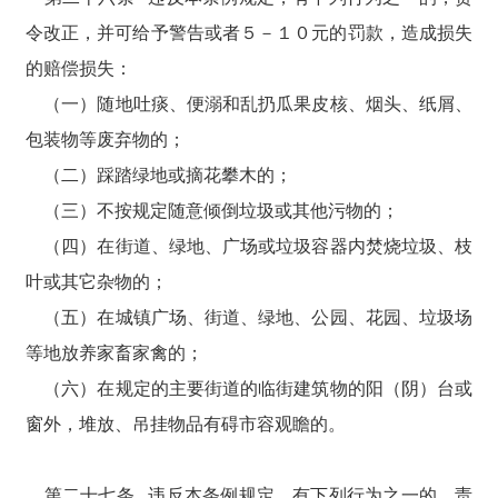
令改正，并可给予警告或者５－１０元的罚款，造成损失
的赔偿损失：
（一）随地吐痰、便溺和乱扔瓜果皮核、烟头、纸屑、
包装物等废弃物的；
（二）踩踏绿地或摘花攀木的；
（三）不按规定随意倾倒垃圾或其他污物的；
（四）在街道、绿地、广场或垃圾容器内焚烧垃圾、枝
叶或其它杂物的；
（五）在城镇广场、街道、绿地、公园、花园、垃圾场
等地放养家畜家禽的；
（六）在规定的主要街道的临街建筑物的阳（阴）台或
窗外，堆放、吊挂物品有碍市容观瞻的。
第二十七条 违反本条例规定，有下列行为之一的，责