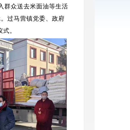
收入群众送去米面油等生活
元。过马营镇党委、政府
仪式。