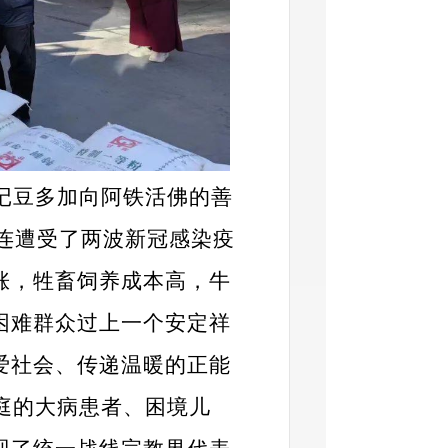
记豆多加向阿铁活佛的善
接连遭受了两波新冠感染疫
涨，牲畜饲养成本高，牛
困难群众过上一个安定祥
爱社会、传递温暖的正能
庭的大病患者、困境儿