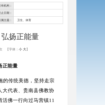
发布机构：
废止日期：
所属主题：
卫生、体育
 弘扬正能量
次
【字体：
小
大
】
扬正能量
施的传统美德，坚持走宗
人大代表、贵南县佛教协
措活佛一行向过马营镇
11