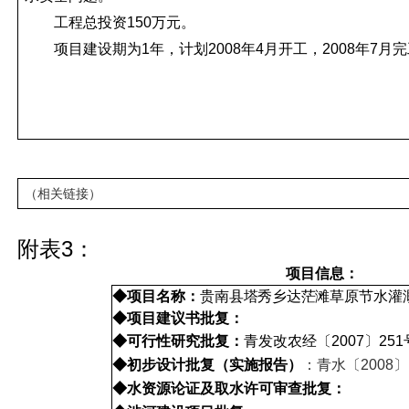
工程总投资
150
万元。
项目建设期为
1
年，计划
2008
年
4
月开工，
2008
年
7
月完
（相关链接）
附表
3
：
项目信息：
◆项目名称：
贵南县
塔秀乡达茫滩
草原节水灌
◆项目建议书批复：
◆可行性研究批复：
青发改农经〔2007〕251
◆初步设计批复（实施报告）
：青水〔2008〕
◆水资源论证及取水许可审查批复：