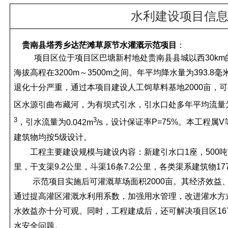
水利建设项目信
贵南县塔秀乡达茫滩草原节水灌溉示范项目
：
项目区位于项目区巴塘新村地处贵南县县城以西
30km
海拔高程在
3200m
～
3500m
之间。年平均降水量为
393.8
毫
退化十分严重，通过本项目建设人工饲草料基地
2000
亩，可
区水源引曲布藏河，为有坝式引水，引水口处多年平均流量
3
3
，引水流量为
0.042m
/s
，设计保证率
P=75%
。
本工程属
V
建筑物均按
5
级设计。
工程主要建设规模与建设内容：新建引水口
1
座，
500
吨
里，干支渠
9.2
公里，斗渠
16
条
7.2
公里，各类渠系建筑物
17
示范项目实施后可灌溉草场面积
2000
亩。其经济效益
通过提高灌区灌溉水利用系数，加强用水管理，改进灌水方
水效益亦十分可观。同时，工程建成后，还可解决项目区
16
水安全问题。