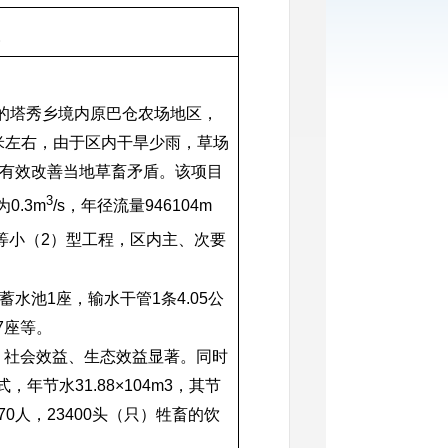
息
的塔秀乡境内原巴仓农场地区，
米左右，由于区内干旱少雨，草场
有效改善当地草畜矛盾。该项目
3
为
0.3m
/s
，年径流量
946104m
等小（
2
）型工程，区内主、次要
蓄水池
1
座，输水干管
1
条
4.05
公
7
座等。
、社会效益、生态效益显著。同时
式，年节水
31.88
×
104m3
，其节
70
人，
23400
头（只）牲畜的饮