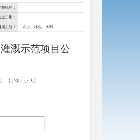
发布机构：
废止日期：
所属主题：
农业、林业、水利
水灌溉示范项目公
次
【字体：
小
大
】