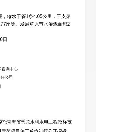
座，输水干管
1
条
4.05
公里，干支渠
177
座等。
发展草原节水灌溉面积2
0
日
术咨询中心
责任公司
司
委托青海省禹龙水利水电工程招标技
溉示范项目施工单位进行公开招标，