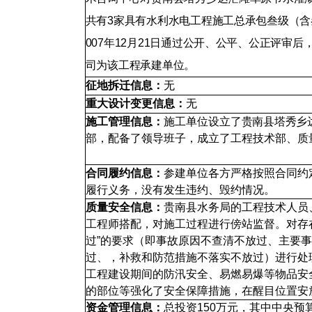
共有3家具有水利水电工程施工总承包叁级（含
007年12月21日通过公开、公平、公正评审
司为该工程承建单位。
征地拆迁信息：
无
重大设计变更信息：
无
施工管理信息：
施工单位设立了
贵南县塔秀乡
部，配备了领导班子，成立了工程技术部、质
合同履约信息：
参建单位各方严格按照合同约
履行义务，没有发生违约、毁约情况。
质量安全信息：
贵南县水务局的工程技术人员
工程师搭配，对施工过程进行傍站监督。对存
过”的要求（即事故原因不查清不放过、主要
过、，补救和防范措施不落实不放过）进行处
工程建设期间的防汛安全、易燃易爆等物品安
的部位等强化了安全保障措施，在醒目位置安
资金管理信息：
总投资150万元，其中中央预