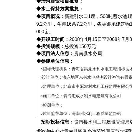
◆涉河建设项目批复：
◆水土保持方案批复：
◆项目概况：
新建引水口
1
座，
500
吨蓄水池
1
9.2
公里，斗渠
16
条
7.2
公里，各类渠系建筑物
000亩。
◆开竣工时间：
2008
年
4
月
15
日至
2008
年
7
月
3
◆投资规模：
总投资150万元
◆项目法人信息：
贵南县水务局
◆参建单位信息：
○招标代理机构：青海省禹龙水利水电工程招标技
○设计单位：海东地区东兴水电勘测设计咨询有限
○监理单位：北京市中冠农村水利工程监理有限公
○施工单位：青海汇成水利水电建筑有限公司
○检测单位：
○质量监督单位：海南州水利工程质量监督站
招标投标信息：
贵南县水利工程建设管理局
术咨询中心对贵南县塔秀乡达茫滩草原节水灌