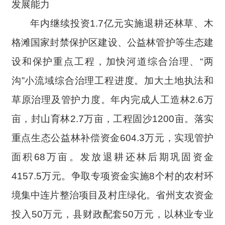
发展能力
年内
继续投资1.7亿元实施退耕还林草、
木
格滩国家封禁保护区建设、公益林管护
等生态建
设和保护重点工程，
加快河道综合治理、“两
沟”小流域综合治理工程进度。加大土地执法和
草原治理及管护力度
。年内
完成人工造林2.6万
亩，封山育林2.7万亩
，
工程固沙1200亩。
落实
重点生态公益林补偿资金604.3万元，实现管护
面积68万亩。发放退耕还林后期巩固资金
4157.5万元。争取专项资金实施8个村的农村环
境集中连片整治项目及村庄绿化。
省州支农资金
投入50万元，县财政配套50万元，以林业专业