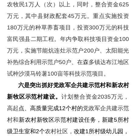
农牧民1万人（次）以上，同时，整合资金625
万元，其中县财政配套45万元。重点实施投资
180万元的种草养畜项目，投资300万元的科技
富民强县二期工程。年内争取科技项目资金100
万元，实施节能炕连灶示范户200户、太阳能光
补热综合利用示范户50户、在森多镇达布江地区
试种沙漠马铃薯100亩等科技示范项目。
六是突出抓好党政军企共建示范村和新农村
新牧区示范村建设。
计划整合资金2035万元，
高起
点、高质量完成12个村的
党政军企共建示范
村和
新农村新牧区示范村建设任务，新建5所村
级卫生室和2个
农村社区，
改建1所村级幼儿园，