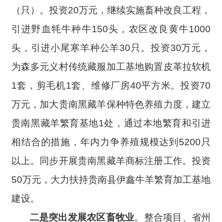
（只）。投资20万元，继续实施畜种改良工程，
引进野血牦牛种牛150头，农区改良黄牛1000
头，引进小尾寒羊种公羊30只。投资30万元，
为森多元义村传统藏服加工基地购置皮革拉软机
1套，剪毛机1套、维修厂房40平方米。投资70
万元，加大贵南黑藏羊保种特色养殖力度，建立
贵南黑藏羊繁育基地1处，
通过本地繁育和引进
相结合的措施，年内力争养殖规模达到5200只
以上。同步
开展贵南黑藏羊商标注册工作。投资
50万元，大力扶持贵南县伊鑫牛羊繁育加工基地
建设。
二是突出发展农区畜牧业
。
整合项目、省州