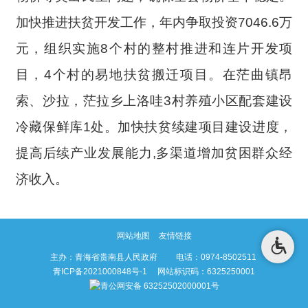
加快推进扶贫开发工作，年内争取投资7046.6万
元，组织实施8个村的整村推进和连片开发项
目，4个村的易地扶贫搬迁项目。在茫曲镇昂
索、沙拉，茫拉乡上洛哇3村养殖小区配套建设
冷藏保鲜库1处。加快扶贫续建项目建设进度，
提高后续产业发展能力,多渠道增加贫困群众经
济收入。
网站地图
友情链接
主办：青海省贵南县人民政府 电话：0974-8502511
青ICP备2021000848号-1
网站标识码：6325250001
青公网安备 63252502000001号