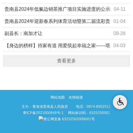
（中期）
贵南县2024年低氟边销茶推广项目实施进度的公示
04-11
（前期）
贵南县2024年迎新春系列体育活动暨第二届流彩贵
01-04
南“民族团结杯”青甘川高原篮球邀请赛开幕式
副县长：南加才让
08-26
【身边的榜样】持家有道 用爱筑起幸福之家——塔
04-03
秀乡“好婆婆” 卓玛措
查看更多
网站地图
友情链接
主办：青海省贵南县人民政府 电话：0974-8502511
青ICP备2021000848号-1
网站标识码：6325250001
青公网安备 63252502000001号