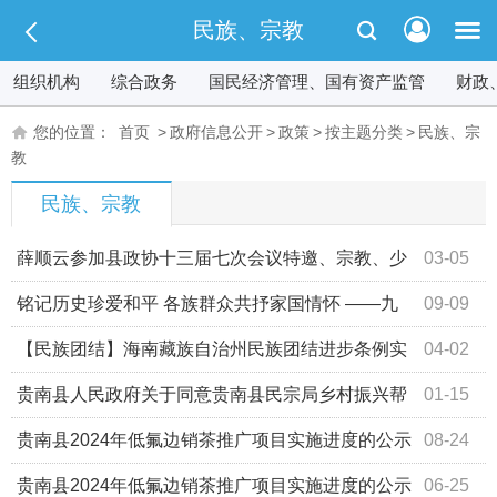
民族、宗教
组织机构
综合政务
国民经济管理、国有资产监管
财政
您的位置：
首页
>
政府信息公开
>
政策
>
按主题分类
>
民族、宗
教
民族、宗教
薛顺云参加县政协十三届七次会议特邀、宗教、少
03-05
数民族届分组讨论
铭记历史珍爱和平 各族群众共抒家国情怀 ——九
09-09
三阅兵在我县各族干部群众间引起强烈反响
【民族团结】海南藏族自治州民族团结进步条例实
04-02
施细则
贵南县人民政府关于同意贵南县民宗局乡村振兴帮
01-15
扶车间扩大生产项目资产的确权批复
贵南县2024年低氟边销茶推广项目实施进度的公示
08-24
（后期）
贵南县2024年低氟边销茶推广项目实施进度的公示
06-25