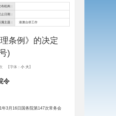
发布机构：
废止日期：
所属主题：
港澳台侨工作
管理条例》的决定
号)
次
【字体：
小
大
】
院令
1
年
3
月
16
日国务院第
147
次常务会