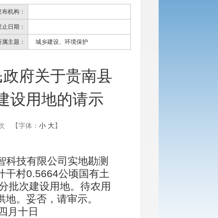
发布机构：
废止日期：
所属主题：
城乡建设、环境保护
人民政府关于贵南县
次建设用地的请示
次
【字体：
小
大
】
智科技有限公司实地勘测
村0.5664公顷国有土
市分批次建设用地。待农用
供地。妥否，请审示。
四月十日