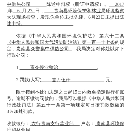
中供热公司
陈述申辩权（听证申请权）。
2017
年
6
月
23
日，
贵南县环境保护和林业局环境监察
大队现场检查，发现你单位未批先建。
6月23日未提出陈
述申辩。
依据
《中华人民共和国环境保护法》
第六十二条
《中华人民共和国大气污染防治法》第一百一十七条
的规
定，
贵南县众誉集中供热公司
，我局决定对你处以如下
行政处罚：
1.
责令停业整治
。
2.罚款(大写)
壹万伍仟
元。
限于接到本处罚决定之日起
15日内缴至指定银行和账
号。逾期不缴纳罚款的，我局可以根据《中华人民共和国
行政处罚法》第五十一条第一项规定每日按罚款数额的
3％加处罚款。
收款银行：
农行贵南支行营业部
户名：
贵南县环境保
护和林业局