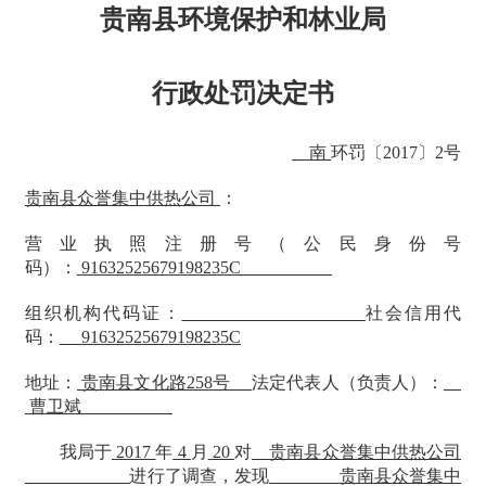
贵南县环境保护和林业局
行政处罚决定书
南
环罚〔
2017〕2号
贵南县众誉集中供热公司
：
营业执照注册号（公民身份号
码）：
91632525679198235C
组织机构代码证：
社会信用代
码：
91632525679198235C
地址：
贵南县文化路
258号
法定代表人（负责人）：
曹卫斌
我局于
2017
年
4
月
20
对
贵南县众誉集中供热公司
进行了调查，发现
贵南县众誉集中