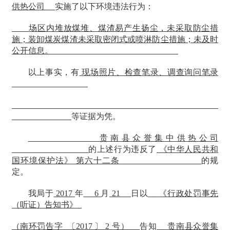
供热公司
实施了以下环境违法行为：
场区内堆放煤堆、煤渣易产生扬尘，未采取防尘措
施；装卸煤炭煤渣未采取密闭式或喷淋防尘措施；未及时
公开信息。
以上事实，有
现场照片、检查笔录、调查询问笔录
等证据为凭。
贵南县众誉集中供热公司
的上述行为违反了
《中华人民共和
国环境保护法》
第六十二条
的规
定。
我局于
2017
年
6
月
21
日以
《行政处罚事先
（听证）告知书》
（南环罚告字
〔2017 〕 2 号）
告知
贵南县众誉集