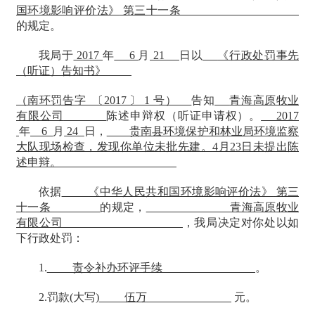
国环境影响评价法》
第三十一条
的规定。
我局于
2017
年
6
月
21
日以
《行政处罚事先
（听证）告知书》
（南环罚告字
〔2017 〕 1 号）
告知
青海高原牧业
有限公司
陈述申辩权（听证申请权）。
2017
年
6
月
24
日，
贵南县环境保护和林业局环境监察
大队现场检查，发现你单位未批先建。
4月23日未提出陈
述申辩。
依据
《中华人民共和国环境影响评价法》
第三
十一条
的规定，
青海高原牧业
有限公司
，我局决定对你处以如
下行政处罚：
1.
责令补办环评手续
。
2.罚款(大写)
伍万
元。