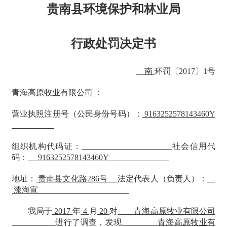
贵南县环境保护和林业局
行政处罚决定书
南
环罚〔
2017〕1号
青海高原牧业有限公司
：
营业执照注册号（公民身份号码）：
9163252578143460Y
组织机构代码证：
社会信用代
码：
9163252578143460Y
地址：
贵南县文化路
286号
法定代表人（负责人）：
漆海宣
我局于
2017
年
4
月
20
对
青海高原牧业有限公司
进行了调查，发现
青海高原牧业有