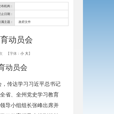
发布机构：
废止日期：
所属主题：
政府文件
教育动员会
次
【字体：
小
大
】
育动员会
会
，
传达
学习
习近平总书记
全省
、
全州
党史学习教育
领导小组组长张峰
出席并