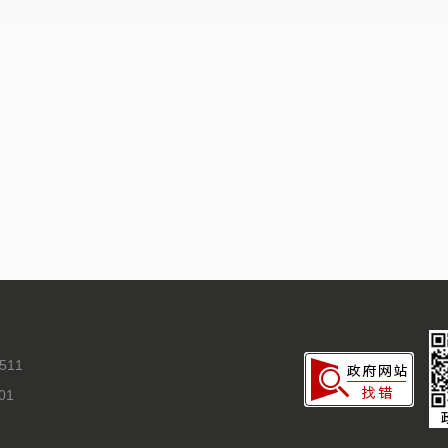
511
01