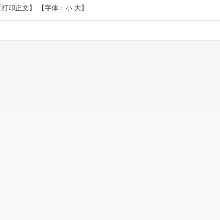
【打印正文】
【字体：
小
大
】