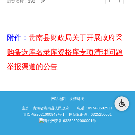
T
浏览次数：
192
次
T
附件：
贵南县财政局关于开展政府采
购备选库名录库资格库专项清理问题
举报渠道的公告
网站地图
友情链接
主办：青海省贵南县人民政府 电话：0974-8502511
青ICP备2021000848号-1
网站标识码：6325250001
青公网安备 63252502000001号