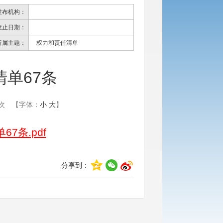
发布机构：
废止日期：
所属主题：
权力和责任清单
单67条
次
【字体：
小
大
】
7条.pdf
分享到：