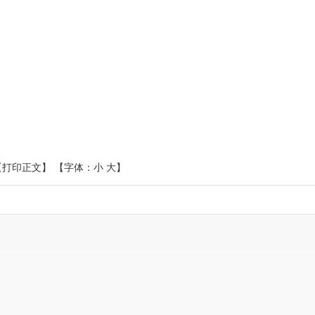
【打印正文】
【字体：
小
大
】