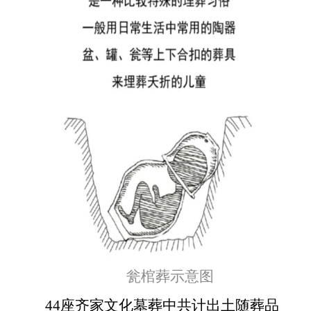
瓮棺葬示意图
44座齐家文化墓葬中共计出土随葬品