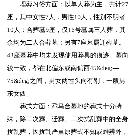
埋葬习俗方面：以单人葬为主，共计
27
座，其中女性7人，男性10人，性别不明者
10人；合葬墓9座，仅16号墓属三人葬，其
余均为二人合葬墓；另有7座墓属迁葬墓。
43座墓葬中均未发现使用葬具的痕迹。墓向
较一致，都在北偏东或南偏西45&deg;
—
75&deg;之间，男女两性头向有别，一般男
东女西。
葬式方面：尕马台墓地的葬式十分特
殊，除二次葬、迁葬、二次扰乱葬中的全身
扰乱葬，因扰乱严重原葬式不知或难辨外，