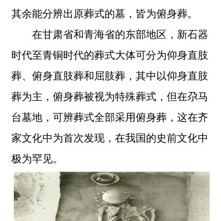
其余能分辨出原葬式的墓，皆为俯身葬。
在甘肃省和青海省的东部地区，新石器
时代至青铜时代的葬式大体可分为仰身直肢
葬、俯身直肢葬和屈肢葬，其中以仰身直肢
葬为主，俯身葬被视为特殊葬式，但在尕马
台墓地，可辨葬式全部采用俯身葬，这在齐
家文化中为首次发现，在我国的史前文化中
极为罕见。