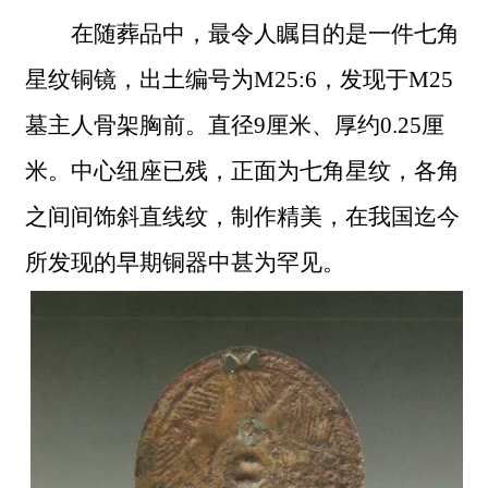
在随葬品中，最令人瞩目的是一件七角
星纹铜镜，出土编号为
M25:6，发现于M25
墓主人骨架胸前。直径9厘米、厚约0.25厘
米。中心纽座已残，正面为七角星纹，各角
之间间饰斜直线纹，制作精美，在我国迄今
所发现的早期铜器中甚为罕见。