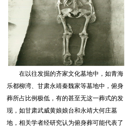
在以往发掘的齐家文化墓地中，如青海
乐都柳湾、甘肃永靖秦魏家等墓地中，俯身
葬所占比例极低，有的甚至无这一葬式的发
现，如甘肃武威黄娘娘台和永靖大何庄墓
地，相关学者经研究认为俯身葬可能代表了