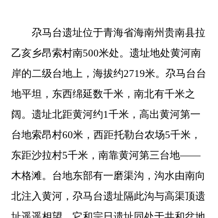
尕马台遗址位于青海省海南州贵南县拉
乙亥乡昂索村南
500米处。遗址地处黄河南
岸的二级台地上，海拔约2719米。尕马台台
地平坦，东西绵延数千米，南北有千米之
阔。遗址北距黄河约1千米，高出黄河第一
台地索昂村60米，西距托勒台农场5千米，
东距沙拉村5千米，南靠黄河第三台地——
木格滩。台地东部有一磨渠沟，沟水由南向
北注入黄河，尕马台遗址隔此沟与高渠顶遗
址遥遥相望。它和宗日遗址同处于共和盆地