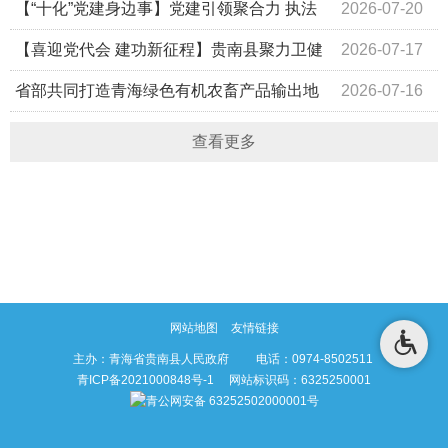
干村生态禁牧及草原法律法规宣讲大会
【“十化”党建身边事】党建引领聚合力 执法
2026-07-20
为民践初心——贵南县综合行政执法局下沉联点村开展主题
【喜迎党代会 建功新征程】贵南县聚力卫健
2026-07-17
党日活动
事业发展 交出民生保障满意答卷
省部共同打造青海绿色有机农畜产品输出地
2026-07-16
工作推进会议召开
查看更多
网站地图
友情链接
主办：青海省贵南县人民政府 电话：0974-8502511
青ICP备2021000848号-1
网站标识码：6325250001
青公网安备 63252502000001号