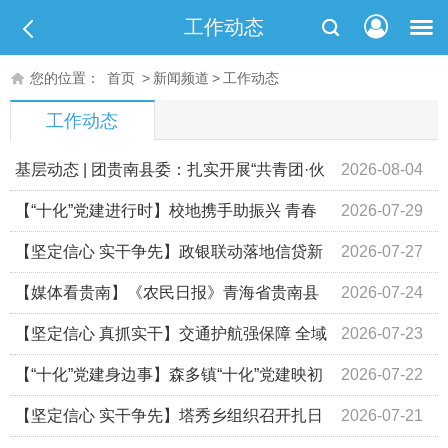
工作动态
您的位置：
首页
>
新闻频道
>
工作动态
工作动态
基层动态 | 团贵南县委：扎实开展“共青团·伙
2026-08-04
伴计划”暑期青少年托管服务
【“十化”党建进行时】校地携手助振兴 青春
2026-07-29
赋能暖乡村
【坚定信心 实干争先】政银联动落地信贷新
2026-07-27
政 金融赋能助力乡村振兴
【媒体看贵南】《农民日报》青海省贵南县
2026-07-24
治沙30年——从“沙进人退”到“绿进沙退”
【坚定信心 真抓实干】交通护航强保障 全域
2026-07-23
保畅优环境——县交通运输局多措并举筑牢各类活动道路通
【“十化”党建身边事】森多镇“十化”党建映初
2026-07-22
行安全防线
心 护航转场暖民心
【坚定信心 实干争先】塔秀乡组织召开扎日
2026-07-21