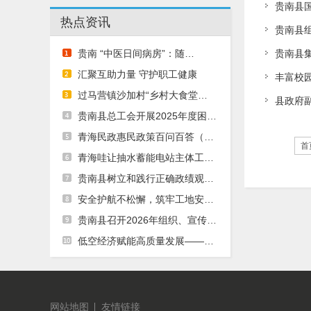
贵南县
热点资讯
贵南县组
贵南 “中医日间病房”：随…
贵南县
汇聚互助力量 守护职工健康
丰富校
过马营镇沙加村“乡村大食堂…
县政府
贵南县总工会开展2025年度困…
青海民政惠民政策百问百答（…
首
青海哇让抽水蓄能电站主体工…
贵南县树立和践行正确政绩观…
安全护航不松懈，筑牢工地安…
贵南县召开2026年组织、宣传…
低空经济赋能高质量发展——…
网站地图
友情链接