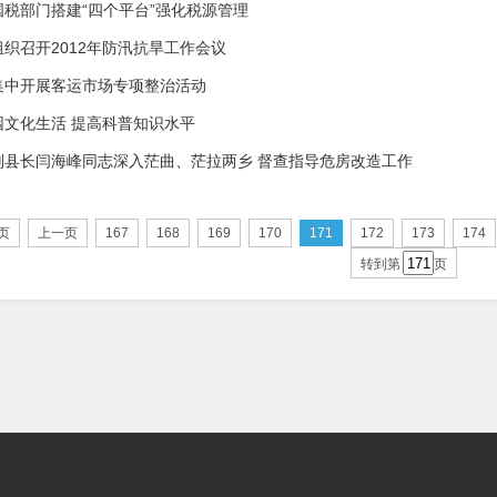
国税部门搭建“四个平台”强化税源管理
织召开2012年防汛抗旱工作会议
集中开展客运市场专项整治活动
园文化生活 提高科普知识水平
副县长闫海峰同志深入茫曲、茫拉两乡 督查指导危房改造工作
页
上一页
167
168
169
170
171
172
173
174
转到第
页