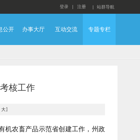
登录
|
注册
|
站群导航
息公开
办事大厅
互动交流
专题专栏
考核工作
大
】
色有机农畜产品示范省创建工作，州政