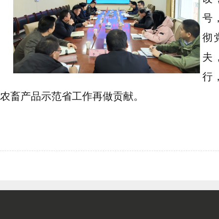
号
彻
夫
行
农畜产品示范省工作再做贡献。