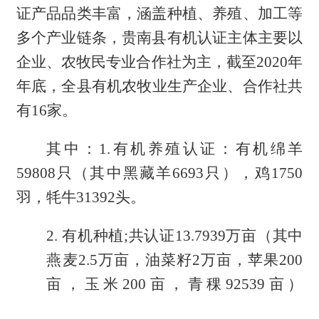
证产品品类丰富，涵盖种植、养殖、加工等
多个产业链条，贵南县有机认证主体主要以
企业、农牧民专业合作社为主，截至
20
20
年
年底
，全县有机农牧业生产企业、合作社共
有
16
家。
其中：
1.有机养殖认证：有机绵羊
59808只（其中黑藏羊6693只），鸡1750
羽，牦牛31392头。
2.
有机种植
;共认证13.7939万亩（其中
燕麦2.5万亩，油菜籽2万亩，苹果200
亩，玉米200亩，青稞92539亩）