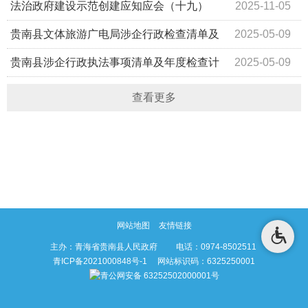
录
法治政府建设示范创建应知应会（十九）
2025-11-05
贵南县文体旅游广电局涉企行政检查清单及
2025-05-09
计划表
贵南县涉企行政执法事项清单及年度检查计
2025-05-09
划
查看更多
网站地图
友情链接
主办：青海省贵南县人民政府 电话：0974-8502511
青ICP备2021000848号-1
网站标识码：6325250001
青公网安备 63252502000001号