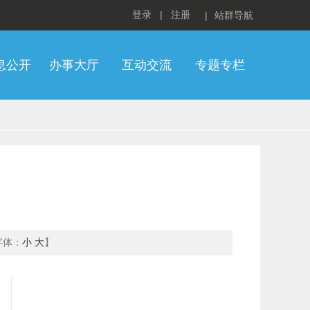
登录
|
注册
|
站群导航
息公开
办事大厅
互动交流
专题专栏
字体：
小
大
】