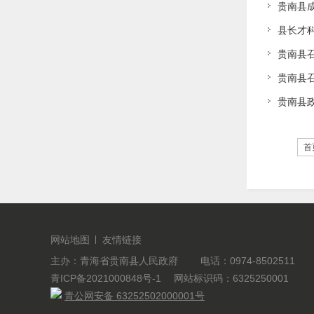
贵南县
县长才
贵南县
贵南县召
贵南县
首
网站地图
友情链接
主办：青海省贵南县人民政府 电话：0974-8502511
青ICP备2021000848号-1
网站标识码：6325250001
青公网安备 63252502000001号