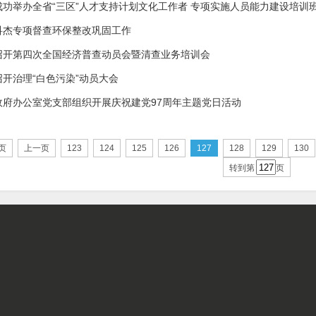
成功举办全省“三区”人才支持计划文化工作者 专项实施人员能力建设培训
科杰专项督查环保整改巩固工作
召开第四次全国经济普查动员会暨清查业务培训会
开治理“白色污染”动员大会
政府办公室党支部组织开展庆祝建党97周年主题党日活动
页
上一页
123
124
125
126
127
128
129
130
转到第
页