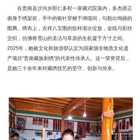
在贵南县沙沟乡郭仁多村一座藏式院落内，多杰措正
俯身于绣架前，手中的银针穿梭于绸缎间，勾勒出绚丽的
图腾。绣布上，
吉祥八宝图
的纹样渐次绽放，金线与彩丝
交织，仿佛将雪山的圣洁与草原的生机凝于方寸之间。
2025年，她被文化和旅游部认定为国家级非物质文化遗
产项目“贵南藏族刺绣”的代表性传承人。这一荣誉背后，
是她三十余年来对藏绣技艺的坚守、创新与传承。