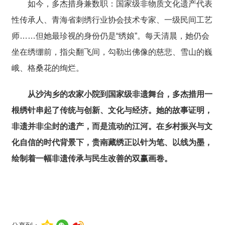
如今，多杰措身兼数职：国家级非物质文化遗产代表
性传承人、青海省刺绣行业协会技术专家、一级民间工艺
师……但她最珍视的身份仍是“绣娘”。每天清晨，她仍会
坐在绣绷前，指尖翻飞间，勾勒出佛像的慈悲、雪山的巍
峨、格桑花的绚烂。
从沙沟乡的农家小院到国家级非遗舞台，多杰措用一
根绣针串起了传统与创新、文化与经济。她的故事证明，
非遗并非尘封的遗产，而是流动的江河。在乡村振兴与文
化自信的时代背景下，贵南藏绣正以针为笔、以线为墨，
绘制着一
幅
非遗传承
与民生改善的双赢画卷。