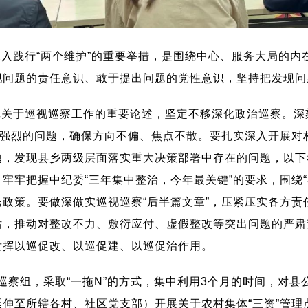
入践行“两个维护”的重要举措，是围绕中心、服务大局的内
问题的责任意识、敢于提出问题的党性意识，坚持把发现问题
记关于巡视巡察工作的重要论述，坚定不移深化政治巡察。深
映强烈的问题，确保方向不偏、焦点不散。要扎实深入开展对
题，发现县乡两级层面落实重大决策部署中存在的问题，以下
把握中纪委“三年集中整治，今年最关键”的要求，围绕“3+3
政策。要做深做实巡视巡察“后半篇文章”，压紧压实各方责
估，推动对整改不力、敷衍应付、虚假整改等突出问题的严肃
发挥以巡促改、以巡促建、以巡促治作用。
巡察组，采取“一拖N”的方式，集中利用3个月的时间，对
伸至所辖各村、社区党支部）开展关于农村集体“三资”管理