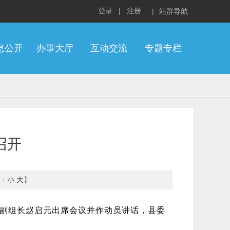
登录
|
注册
|
站群导航
息公开
办事大厅
互动交流
专题专栏
召开
：
小
大
】
务副组长赵启元出席会议并作动员讲话，县委