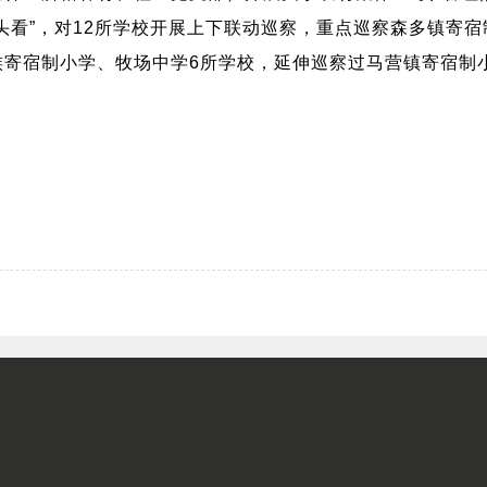
头看”，对12所学校开展上下联动巡察，重点巡察森多镇寄
族寄宿制小学、牧场中学6所学校，延伸巡察过马营镇寄宿制