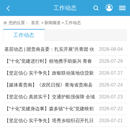
工作动态
您的位置：
首页
>
新闻频道
>
工作动态
工作动态
基层动态 | 团贵南县委：扎实开展“共青团·伙
2026-08-04
伴计划”暑期青少年托管服务
【“十化”党建进行时】校地携手助振兴 青春
2026-07-29
赋能暖乡村
【坚定信心 实干争先】政银联动落地信贷新
2026-07-27
政 金融赋能助力乡村振兴
【媒体看贵南】《农民日报》青海省贵南县
2026-07-24
治沙30年——从“沙进人退”到“绿进沙退”
【坚定信心 真抓实干】交通护航强保障 全域
2026-07-23
保畅优环境——县交通运输局多措并举筑牢各类活动道路通
【“十化”党建身边事】森多镇“十化”党建映初
2026-07-22
行安全防线
心 护航转场暖民心
【坚定信心 实干争先】塔秀乡组织召开扎日
2026-07-21