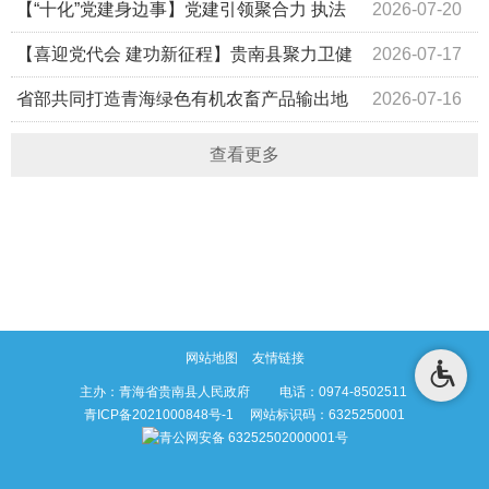
干村生态禁牧及草原法律法规宣讲大会
【“十化”党建身边事】党建引领聚合力 执法
2026-07-20
为民践初心——贵南县综合行政执法局下沉联点村开展主题
【喜迎党代会 建功新征程】贵南县聚力卫健
2026-07-17
党日活动
事业发展 交出民生保障满意答卷
省部共同打造青海绿色有机农畜产品输出地
2026-07-16
工作推进会议召开
查看更多
网站地图
友情链接
主办：青海省贵南县人民政府 电话：0974-8502511
青ICP备2021000848号-1
网站标识码：6325250001
青公网安备 63252502000001号