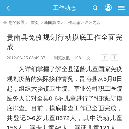
工作动态
您的位置：
首页
>
新闻频道
>
工作动态
>
详细内容
贵南县免疫规划行动摸底工作全面完
成
T
2012-06-25 08:49:37
浏览次数：
198
次
T
为详细掌握了解全县适龄儿童国家免疫
规划疫苗的实际接种情况，贵南县从5月8日
起，组织六乡镇卫生院、草业公司职工医院
医务人员对全县0-6岁儿童进行了“扫荡式”摸
底排查。目前，摸底排查工作已全面完成，
共登记0-6岁儿童8672人，其中流动儿童
156人，漏卡儿童46人，漏证儿童121人、