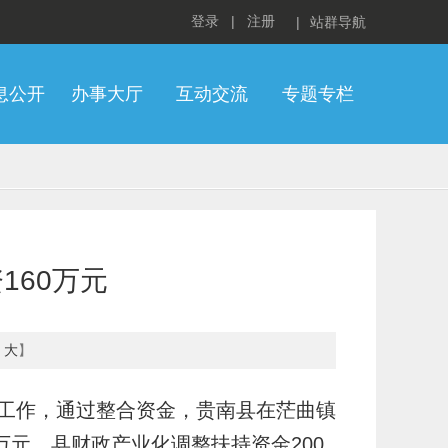
登录
|
注册
|
站群导航
息公开
办事大厅
互动交流
专题专栏
160万元
大
】
工作，通过整合资金，贵南县在茫曲镇
万元，县财政产业化调整扶持资金200