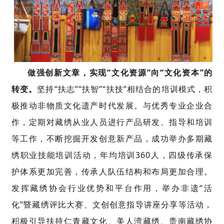
做强创新文章，实现
“
文化资源
”
向
“
文化资本
”
的
转变
。
坚持
“
扶志
”“
扶智
”“
扶技
”
相结合的
培训模式，
积
极推动非物质文化遗产时代发展。
与优秀专业企业合
作，
定期对藏
绣从业人员进行产品研发、指导和培训
等工作，不断挖掘开发创意新产品
，成功举
办多期藏
绣职业技能培训活动，年均培训
360
人，
四级
传承保
护体系
更加
完善，传承人队伍结构和布局更加合理。
发挥藏绣协会行业优势和平台作用，举办非遗
“
活
化
”
暨藏绣评比大赛
、文创创意指导讲座分享
等活动，
积极引导扶持仁青藏文化
、
美人湾藏绣、贵南藏绣协