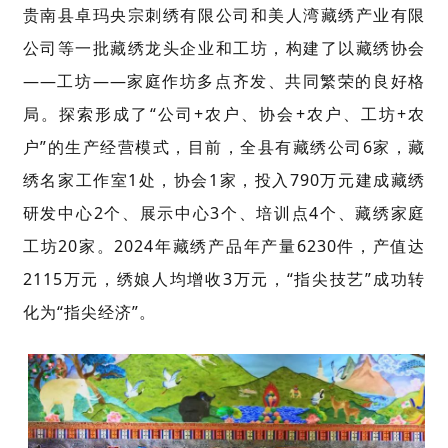
贵南县卓玛央宗刺绣有限公司和美人湾藏绣产业有限
公司等一批藏绣龙头企业和工坊，构建了以藏绣协会
——
工坊
——
家庭作坊多点齐发、共同繁荣的良好格
局
。
探索形成了
“
公司
+
农户、协会
+
农户、工坊
+
农
户
”
的生产经营模式，
目前，全县有藏绣公司
6
家，藏
绣名家工作室
1
处，协会
1
家，投入
790
万元建成藏绣
研发中心
2
个、展示中心
3
个、培训点
4
个、藏绣家庭
工坊
20
家。
2024
年藏绣产品年产量
6230
件，产值达
2115
万元，绣娘人均增收
3
万元
，
“
指尖技艺
”
成功转
化为
“
指尖经济
”
。