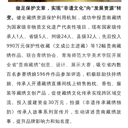
做足保护文章，实现
“
非遗文化
”
向
“
发展资源
”
转
变。
健全藏绣资源保护利用机制
，
成功申报贵南藏绣
为
国家级非物质文化遗产代表性项目，现有国家级传
承人
1
人、省级
5
人、州
级
24
人、
县级
32
人，先后投入
990
万元保护性收藏《文成公主进藏》
等
1
2
幅贵南藏
绣作品。
联合青绣协会、青海师范大学美术学院开展
，吸引省内数
全省“贵南藏绣”创意、设计、展示大赛
百名参赛
绣娘
596
件作品参加评选，积极鼓励扶持绣
娘、传承人开通藏绣直
播间线上销售抱枕、香包、服
装等藏绣文创产品，促使藏绣文化传承实现跨区域交
流。
投入援建资金
30
万元，拍摄《非遗传承藏绣独
韵》传承人故事系列宣传片，生动讲述贵南藏绣故
事，提升品牌影响力和知名度。