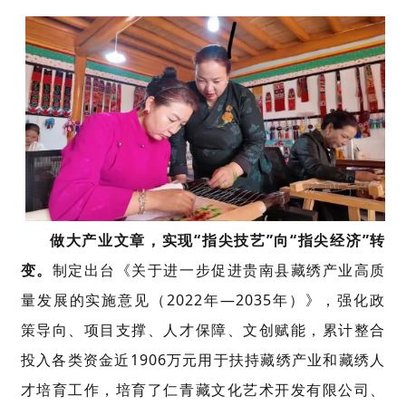
做大产业文章，
实现
“
指尖技艺
”
向
“
指尖经济
”
转
变。
制定出台
《关于进一步促进贵南县藏绣产业高质
量发展的实施意见（
2022
年
—
2035
年）》，
强化
政
策导向、项目支撑、人才保障、文创
赋能
，累计整合
投入各类资金近
1906
万元用于扶持藏绣产业和藏绣人
才培育工作
，
培育了仁青藏文化艺术开发有限公
司、