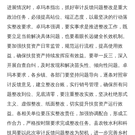
进展情况时，
卓玛本指出，
抓好审计反馈问题整改是重大
政治任务，必须提高站位、端正态度，以最坚决的行动落
实整改要求。
卓玛本强调，
要实事求是推进整改工作，既
要立足当前解决具体问题，也要着眼长远健全长效机制。
要加强扶贫资产日常监管，规范运行流程，提高使用效
益，确保扶贫资产持续发挥应有效益。要举一反三，深入
开展自查自纠，及时发现和解决苗头性、倾向性问题。
卓
玛本要求，
各乡镇、各部门要坚持问题导向，逐条对照审
计反馈意见，建立整改台账，实行销号管理，确保所有问
题整改到位、见底清零，要注重整改实效，坚决杜绝形式
主义、虚假整改、纸面整改，切实提升扶贫资产运行效
益。各相关单位要压实整改责任，加强协调配合，形成工
作合力，严格按时限要求完成整改任务。
县农牧水利和科
技局要以此次审计反馈问题整改为契机，进一步完善乡村