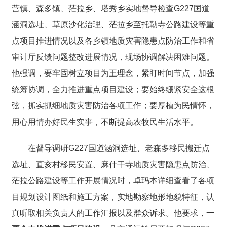
营镇、森多镇、茫拉乡、塔秀乡实地督导检查
G227
国道
涵洞选址、草原沙化治理、茫拉乡至托勒寺公路建设等重
点项目推进情况以及各乡镇地质灾害隐患点防治工作和省
审计厅反馈问题整改进展情况，现场协调解决困难问题。
他强调，
要牢固树立项目为王理念，紧盯时间节点，加强
统筹协调，全力推进重点项目建设；要始终绷紧安全这根
弦，抓实抓细地质灾害防治各项工作；要厚植为民情怀，
用心用情办好民生实事，不断提高农牧民生活水平。
在督导调研
G227
国道涵洞选址、老森多移民搬迁点
选址、直亥村移民安置、麻什干寺地质灾害隐患点防治、
茫拉公路建设等工作开展情况时，卓玛本详细查看了各项
目规划设计图纸和施工方案，实地勘察地形地貌特征，认
真听取相关负责人的工作汇报以及群众诉求。
他要求，
一