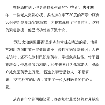
在危急时刻，他更是群众生命的
“
守护者
”
。去年寒
冬，一位老人突发心梗，多杰加在零下20度的严寒中狂奔
30分钟赶到现场实施急救，为抢救赢得了宝贵时间。这样
的紧急救援，他已成功处置了数十次。
“预防比治病更重要”是多杰加常挂在嘴边的话。他常
常利用农闲时节开展健康讲座，传授疾病预防知识；入户
走访时，还不忘教村民识别药材、掌握急救技能。对于困
难群众，他总是倾力相助，20年来累计为孤寡老人、低保
户减免医药费上万元。“医生的职责是救人，不是算
账。”这句朴实的话语，道出了一位乡村医者的仁心大
爱。
从青春年华到两鬓染霜，多杰加把最美好的岁月献给