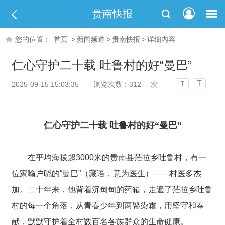
贵南快报
您的位置：
首页
>
新闻频道
>
贵南快报
>
详细内容
仁心守护二十载 吐鲁村的好“曼巴”
T
2025-09-15 15:03:35
浏览次数：
312
次
T
仁心守护二十载 吐鲁村的好“曼巴”
在平均海拔超3000米的贵南县茫拉乡吐鲁村，有一
位家喻户晓的“曼巴”（
藏语，意为医生
）——村医多杰
加。二十年来，他背着沉甸甸的药箱，走遍了茫拉乡
吐鲁
村
的每一个角落，从青春少年到两鬓染霜，用坚守和奉
献，默默守护着全村数百名各族群众的生命健康。