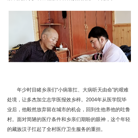
年少时目睹乡亲们“小病靠扛、大病听天由命”的艰难
处境，让多杰加立志学医报效乡梓。2004年从医学院毕
业后，他毅然放弃留在城市的机会，回到生他养他的
吐鲁
村。面对简陋的医疗条件和乡亲们期盼的眼神，这个年轻
的藏族汉子扛起了全村医疗卫生服务的重担。